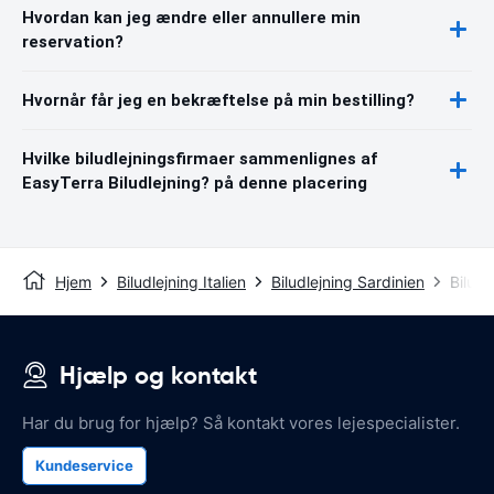
Hvordan kan jeg ændre eller annullere min
reservation?
Hvornår får jeg en bekræftelse på min bestilling?
Hvilke biludlejningsfirmaer sammenlignes af
EasyTerra Biludlejning? på denne placering
Hjem
Biludlejning Italien
Biludlejning Sardinien
Biludl
Hjælp og kontakt
Har du brug for hjælp? Så kontakt vores lejespecialister.
Kundeservice