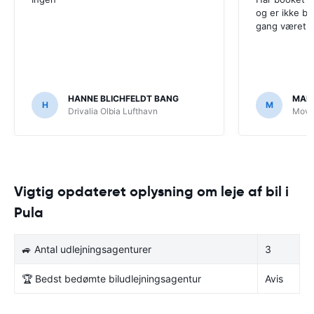
og er ikke bl
gang været f
HANNE BLICHFELDT BANG
MAD
H
M
Drivalia Olbia Lufthavn
Moven
Vigtig opdateret oplysning om leje af bil i
Pula
🚙 Antal udlejningsagenturer
3
🏆 Bedst bedømte biludlejningsagentur
Avis