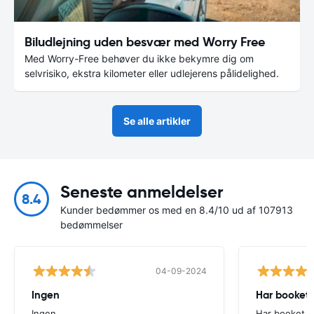
Biludlejning uden besvær med Worry Free
Med Worry-Free behøver du ikke bekymre dig om
selvrisiko, ekstra kilometer eller udlejerens pålidelighed.
Se alle artikler
Seneste anmeldelser
8.4
Kunder bedømmer os med en 8.4/10 ud af 107913
bedømmelser
04-09-2024
Ingen
Har booket
Ingen
Har booket e