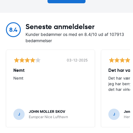
Seneste anmeldelser
8.4
Kunder bedømmer os med en 8.4/10 ud af 107913
bedømmelser
03-12-2025
Nemt
Det har væ
Nemt
Det har være
jeg har beny
det har virke
JOHN MOLLER SKOV
Jens 
J
J
Europcar Nice Lufthavn
Hertz