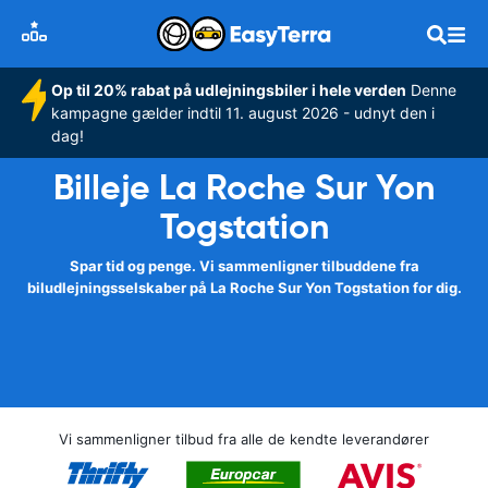
Op til 20% rabat på udlejningsbiler i hele verden
Denne
kampagne gælder indtil 11. august 2026 - udnyt den i
dag!
Billeje La Roche Sur Yon
Togstation
Spar tid og penge. Vi sammenligner tilbuddene fra
biludlejningsselskaber på La Roche Sur Yon Togstation for dig.
Vi sammenligner tilbud fra alle de kendte leverandører