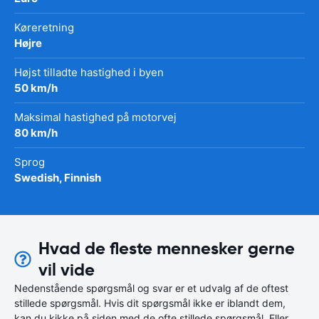
Køreretning
Højre
Højst tilladte hastighed i byen
50 km/h
Maksimal hastighed på motorvej
80 km/h
Sprog
Swedish, Finnish
Hvad de fleste mennesker gerne
vil vide
Nedenstående spørgsmål og svar er et udvalg af de oftest
stillede spørgsmål. Hvis dit spørgsmål ikke er iblandt dem,
kan du kikke på siden med de ofte stillede spørgsmål. Eller