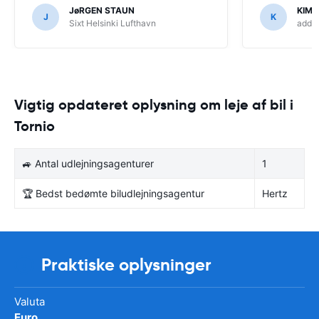
JøRGEN STAUN
KIM
J
K
Sixt Helsinki Lufthavn
addCa
Vigtig opdateret oplysning om leje af bil i
Tornio
🚙 Antal udlejningsagenturer
1
🏆 Bedst bedømte biludlejningsagentur
Hertz
Praktiske oplysninger
Valuta
Euro