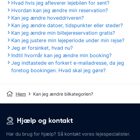
Hvad hvis jeg afleverer lejebilen for sent?
Hvordan kan jeg ændre min reservation?
Kan jeg ændre hoveddriveren?
Kan jeg ændre datoer, tidspunkter eller steder?
Kan jeg ændre min billejereservation gratis?
Kan jeg justere min lejeperiode under min rejse?
Jeg er forsinket, hvad nu?
Indtil hvornår kan jeg ændre min booking?
Jeg indtastede en forkert e-mailadresse, da jeg
foretog bookingen. Hvad skal jeg gøre?
Hjem
Kan jeg ændre bilkategorien?
Hjælp og kontakt
Har du brug for hjælp? Så kontakt vores lejespecialister.