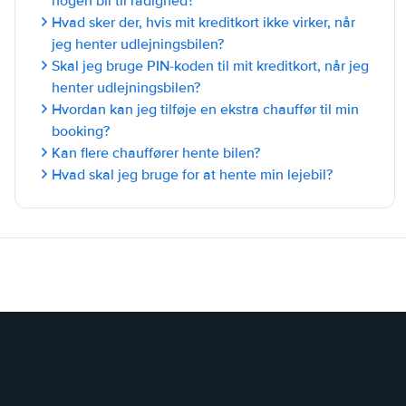
nogen bil til rådighed?
Hvad sker der, hvis mit kreditkort ikke virker, når
jeg henter udlejningsbilen?
Skal jeg bruge PIN-koden til mit kreditkort, når jeg
henter udlejningsbilen?
Hvordan kan jeg tilføje en ekstra chauffør til min
booking?
Kan flere chauffører hente bilen?
Hvad skal jeg bruge for at hente min lejebil?