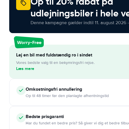
Op til 20% rabat på
udlejningsbiler i hele 
Denne kampagne gælder indtil 11. august 2026 -
Worry-Free
Lej en bil med fuldstændig ro i sindet
Vores bedste valg til en bekymringsfri rejse.
Læs mere
Omkostningsfri
annullering
Op til 48 timer før den planlagte afhentningstid
Bedste prisgaranti
Har du fundet en bedre pris? Så giver vi dig et bedre tilbu