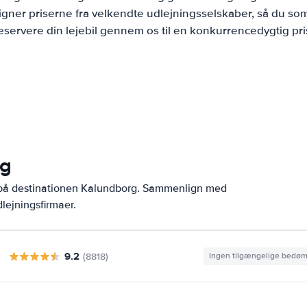
ner priserne fra velkendte udlejningsselskaber, så du som
eservere din lejebil gennem os til en konkurrencedygtig pri
rg
r på destinationen Kalundborg. Sammenlign med
lejningsfirmaer.
9.2
(8818)
Ingen tilgængelige bedø