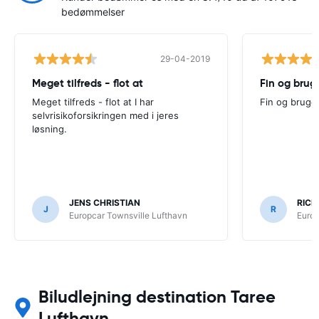
bedømmelser
29-04-2019
Meget tilfreds - flot at
Fin og brug
Meget tilfreds - flot at I har
Fin og bruge
selvrisikoforsikringen med i jeres
løsning.
JENS CHRISTIAN
RICH
J
R
Europcar Townsville Lufthavn
Europ
Biludlejning destination Taree
Lufthavn