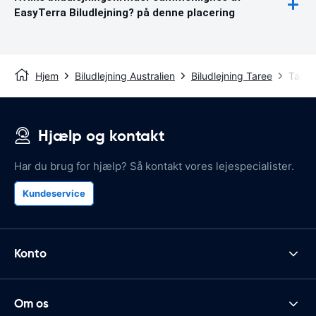
EasyTerra Biludlejning? på denne placering
Hjem
Biludlejning Australien
Biludlejning Taree
Taree
Hjælp og kontakt
Har du brug for hjælp? Så kontakt vores lejespecialister.
Kundeservice
Konto
Om os