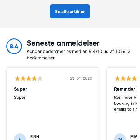
Se alle artikler
Seneste anmeldelser
8.4
Kunder bedømmer os med en 8.4/10 ud af 107913
bedømmelser
23-01-2020
Super
Reminder P
Super
Reminder Per
booking info
emails to fin
FINN
MIA
F
M