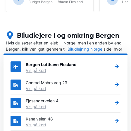
Budget Bergen Lufthavn Flesland
Hertz
Biludlejere i og omkring Bergen
Hvis du søger efter en lejebil i Norge, men i en anden by end
Bergen, klik venligst igennem til
Biludlejning Norge
side, hvor
du kan vælge, i hvilken by i Norge du ønsker at leje en bil.
Bergen Lufthavn Flesland
Vis på kort
Conrad Mohrs veg 23
Vis på kort
Fjøsangerveien 4
Vis på kort
Kanalveien 48
Vis på kort