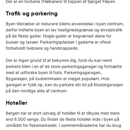
Der er en tovbane (Fløibanen) til toppen af bjerget Fløyen.
Trafik og parkering
Byen tilstræber at reducere bilens anvendelse i byen centrum,
derfor indførte byen en lav hastighedsgrænse og envejstrafik
på de fleste gader. Nogle gader er begrænset alene for
busser og taxaer. Parkeringspladser i gaderne er oftest
forbeholdt beboere og handicappede.
Der er ingen grund til at bekymre dig, fordi du kan nemt
parkere bilen i en af de store parkeringsgarager og fortsætte
med at udforske byen til fods. Parkeringsgaragen,
Bygarasjen, på busterminalen er meget populært. Hvis
garagen er fyldt op, kan du parkere din bil på Klostergarasjen
på den nordlige side af centrum.
Hoteller
Bergen har et stort udvalg af hoteller til at tilbyde med mere
end 6.000 senge. Du finder de fleste hoteller inde i byen på
området for fiskemarkedet. I sommermånederne har du brug