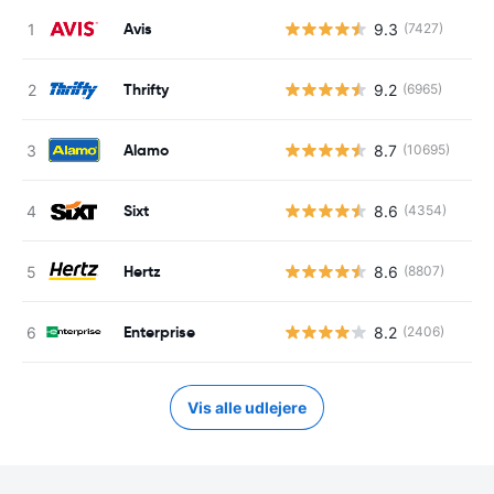
Avis
9.3
(7427)
Thrifty
9.2
(6965)
Alamo
8.7
(10695)
Sixt
8.6
(4354)
Hertz
8.6
(8807)
Enterprise
8.2
(2406)
Vis alle udlejere