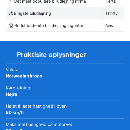
⭐ Det mest populære billudlejningsfirma
Hertz
💰 Billigste biludlejning
Thrifty
🏆 Bedst bedømte biludlejningsagentur
Avis
Praktiske oplysninger
Valuta
Norwegian krone
Køreretning
Højre
Højst tilladte hastighed i byen
50 km/h
Maksimal hastighed på motorvej